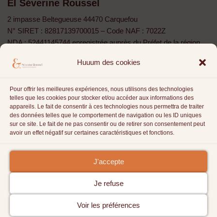
EI Séverine Roussel
2 impasse Beltegueuse 44470 Carquefou
N° SIRET : 82817139700015 – Code NAF : 7022Z
NDA : 52441145744 enregistrée auprès du Préfet de la région
Pays de la Loire »
Huuum des cookies
Cet enregistrement ne vaut agrément de l’État” Art. L 6352-12 du
Code du Travail
Pour offrir les meilleures expériences, nous utilisons des technologies
La sophrologie
telles que les cookies pour stocker et/ou accéder aux informations des
appareils. Le fait de consentir à ces technologies nous permettra de traiter
Cap entrepreneur
des données telles que le comportement de navigation ou les ID uniques
sur ce site. Le fait de ne pas consentir ou de retirer son consentement peut
L’atelier Sophro : Réseau de sophrologue
avoir un effet négatif sur certaines caractéristiques et fonctions.
Tarifs
J'accepte
Je refuse
Voir les préférences
Site Imaginé & maintenu par Séverine Roussel | Original -