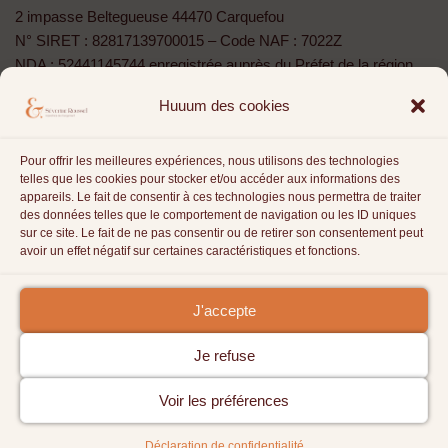
2 impasse Beltegueuse 44470 Carquefou
N° SIRET : 82817139700015 – Code NAF : 7022Z
NDA : 52441145744 enregistrée auprès du Préfet de la région
Pays de la Loire »
Huuum des cookies
Cet enregistrement ne vaut agrément de l’État” Art. L 6352-12 du
Code du Travail
Pour offrir les meilleures expériences, nous utilisons des technologies
La sophrologie
telles que les cookies pour stocker et/ou accéder aux informations des
appareils. Le fait de consentir à ces technologies nous permettra de traiter
Cap entrepreneur
des données telles que le comportement de navigation ou les ID uniques
sur ce site. Le fait de ne pas consentir ou de retirer son consentement peut
L’atelier Sophro : Réseau de sophrologue
avoir un effet négatif sur certaines caractéristiques et fonctions.
Tarifs
J'accepte
Je refuse
Voir les préférences
Site Imaginé & maintenu par Séverine Roussel | Original -
Thème Neve
WordPress
| Politique de confidentialité
| Mentions
Déclaration de confidentialité