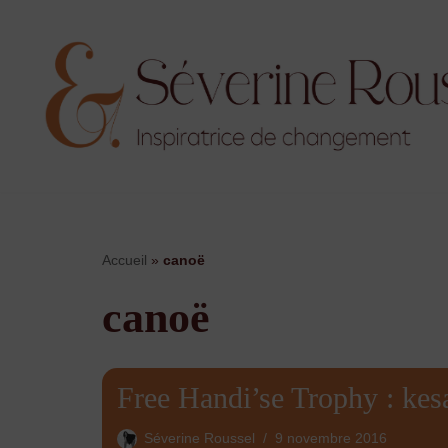
Aller
au
contenu
Accueil
»
canoë
canoë
Free Handi’se Trophy : kes
Séverine Roussel
9 novembre 2016