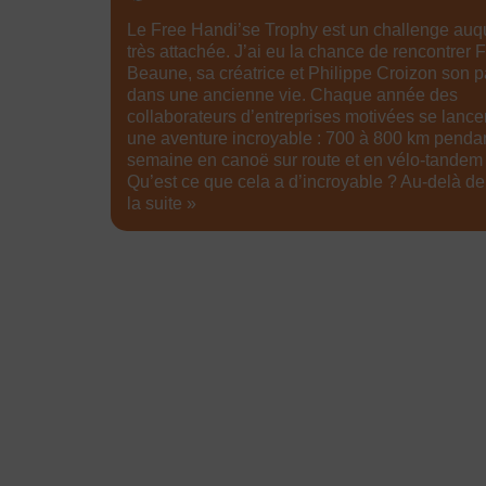
Le Free Handi’se Trophy est un challenge auqu
très attachée. J’ai eu la chance de rencontrer 
Beaune, sa créatrice et Philippe Croizon son p
dans une ancienne vie. Chaque année des
collaborateurs d’entreprises motivées se lance
une aventure incroyable : 700 à 800 km penda
semaine en canoë sur route et en vélo-tandem 
Qu’est ce que cela a d’incroyable ? Au-delà d
la suite »