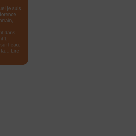
el je suis
Florence
arrain,
nt dans
nt 1
sur l’eau.
e la…
Lire